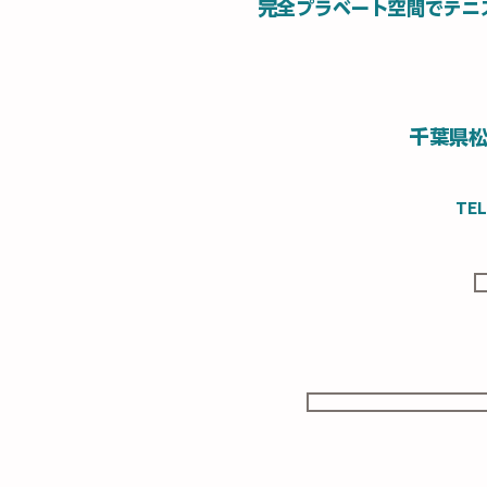
​完
全プラベート空間でテニ
​ 千葉
TEL