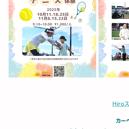
Hir
カー